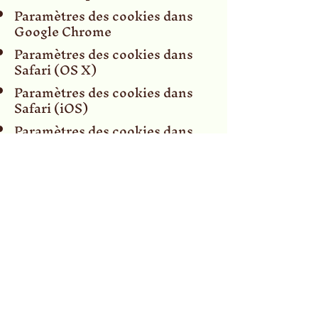
Paramètres des cookies dans
Google Chrome
Paramètres des cookies dans
Safari (OS X)
Paramètres des cookies dans
Safari (iOS)
Paramètres des cookies dans
Android
Pour refuser et empêcher que
vos données soient utilisées par
Google Analytics sur tous les
sites web, consultez les
instructions suivantes
:
https://tools.google.com/dlpag
e/gaoptout?hl=fr
.
Il se peut que nous modifiions