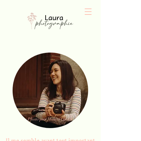
Photo par Maëva Ondet
Il me semble avant tout important